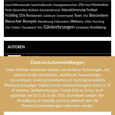
20x
Geschäftsreisende
Naturheilkunde
Stamgästewochen
Fest
Hochzeiten
Abendstimmung
Freibad
Feste
Besondere Anlässe
Sonnenterrasse
Besondere
10x
Frühling
Restaurant
Jubiläum
Gewinnspiel
Team
35x
Besucher
Rezepte
Wanderung
Dekoration
Wellness
100x
Fasching
Gästeehrungen
Ausbildung
25x
Ostern
Tanzabend
30x
Spielplatz
AUTOREN
Anita Holzer
Datenschutzeinstellungen
anita-holzer
Diese Website verwendet Cookies und ähnliche Technologien, um
Anton Holzer
externe Inhalte einzubinden, statistische Auswertungen
anton-holzer
vorzunehmen sowie personalisierte und nicht-personalisierte
Werbung anzuzeigen. Dabei können personenbezogene Daten (z. B.
IP-Adresse, Gerätekennungen, Cookie-IDs) an Dritte, auch
Verena Holzer
außerhalb der EU (z. B. in die USA), übermittelt werden. Ihre
verena-holzer
Einwilligung ist freiwillig und kann jederzeit über die
Datenschutzeinstellungen widerrufen werden.