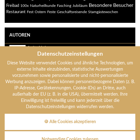
Besondere Besucher
Freibad
100x
Naturheilkunde
Fasching
Jubiläum
Restaurant
Fest
Ostern
Feste
Geschäftsreisende
Stamgästewochen
AUTOREN
Anita Holzer
Datenschutzeinstellungen
anita-holzer
Diese Website verwendet Cookies und ähnliche Technologien, um
Anton Holzer
externe Inhalte einzubinden, statistische Auswertungen
anton-holzer
vorzunehmen sowie personalisierte und nicht-personalisierte
Werbung anzuzeigen. Dabei können personenbezogene Daten (z. B.
IP-Adresse, Gerätekennungen, Cookie-IDs) an Dritte, auch
Verena Holzer
außerhalb der EU (z. B. in die USA), übermittelt werden. Ihre
verena-holzer
Einwilligung ist freiwillig und kann jederzeit über die
Datenschutzeinstellungen widerrufen werden.
🍪 Alle Cookies akzeptieren
Hotel Mooshof · Familie Holzer · Mooshof 7 · D-94249 Bodenmais
Telefon +49 (0)9924 7750 · Fax +49 (0)9924 7238
Notwendige Cookies zulassen