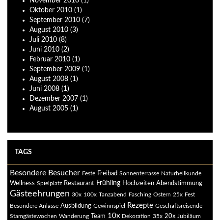
November
2010
(1)
Oktober
2010
(1)
September
2010
(7)
August
2010
(3)
Juli
2010
(8)
Juni
2010
(2)
Februar
2010
(1)
September
2009
(1)
August
2008
(1)
Juni
2008
(1)
Dezember
2007
(1)
August
2005
(1)
TAGS
Besondere Besucher
Freibad
Feste
Sonnenterrasse
Naturheilkunde
Restaurant
Frühling
Abendstimmung
Wellness
Spielplatz
Hochzeiten
Gästeehrungen
30x
100x
Tanzabend
Fasching
Ostern
25x
Fest
Rezepte
Ausbildung
Besondere Anlässe
Gewinnspiel
Geschäftsreisende
10x
20x
Stamgästewochen
Wanderung
Team
Dekoration
35x
Jubiläum