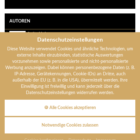
AUTOREN
Anita Holzer
Datenschutzeinstellungen
anita-holzer
Diese Website verwendet Cookies und ähnliche Technologien, um
Anton Holzer
externe Inhalte einzubinden, statistische Auswertungen
anton-holzer
vorzunehmen sowie personalisierte und nicht-personalisierte
Werbung anzuzeigen. Dabei können personenbezogene Daten (z. B.
IP-Adresse, Gerätekennungen, Cookie-IDs) an Dritte, auch
Verena Holzer
außerhalb der EU (z. B. in die USA), übermittelt werden. Ihre
verena-holzer
Einwilligung ist freiwillig und kann jederzeit über die
Datenschutzeinstellungen widerrufen werden.
🍪 Alle Cookies akzeptieren
Hotel Mooshof · Familie Holzer · Mooshof 7 · D-94249 Bodenmais
Telefon +49 (0)9924 7750 · Fax +49 (0)9924 7238
Notwendige Cookies zulassen
E-Mail info@hotel-mooshof.de · Internet: www.hotel-mooshof.de
Impressum
|
Datenschutz
|
Cookies