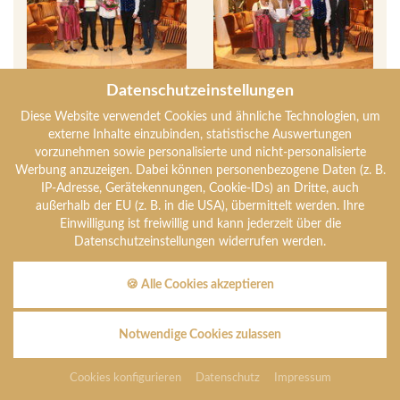
Datenschutzeinstellungen
Diese Website verwendet Cookies und ähnliche Technologien, um
externe Inhalte einzubinden, statistische Auswertungen
vorzunehmen sowie personalisierte und nicht-personalisierte
Werbung anzuzeigen. Dabei können personenbezogene Daten (z. B.
IP-Adresse, Gerätekennungen, Cookie-IDs) an Dritte, auch
außerhalb der EU (z. B. in die USA), übermittelt werden. Ihre
Einwilligung ist freiwillig und kann jederzeit über die
Datenschutzeinstellungen widerrufen werden.
🍪 Alle Cookies akzeptieren
Notwendige Cookies zulassen
Cookies konfigurieren
Datenschutz
Impressum
1
2
3
4
5
...
9
›