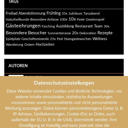
TAGS
Freibad
Abendstimmung
Frühling
35x
Jubiläum
Tanzabend
10x
Naturheilkunde
Besondere Anlässe
100x
Feste
Gewinnspiel
Gästeehrungen
Ausbildung
Restaurant
Fasching
Team
30x
Besondere Besucher
Rezepte
20x
Sonnenterrasse
Dekoration
Spielplatz
Geschäftsreisende
25x
Fest
Stamgästewochen
Wellness
Wanderung
Ostern
Hochzeiten
AUTOREN
Anita Holzer
Datenschutzeinstellungen
anita-holzer
Diese Website verwendet Cookies und ähnliche Technologien, um
Anton Holzer
externe Inhalte einzubinden, statistische Auswertungen
anton-holzer
vorzunehmen sowie personalisierte und nicht-personalisierte
Werbung anzuzeigen. Dabei können personenbezogene Daten (z. B.
IP-Adresse, Gerätekennungen, Cookie-IDs) an Dritte, auch
Verena Holzer
außerhalb der EU (z. B. in die USA), übermittelt werden. Ihre
verena-holzer
Einwilligung ist freiwillig und kann jederzeit über die