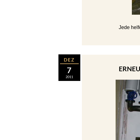
Jede helf
DEZ
ERNEU
7
2011