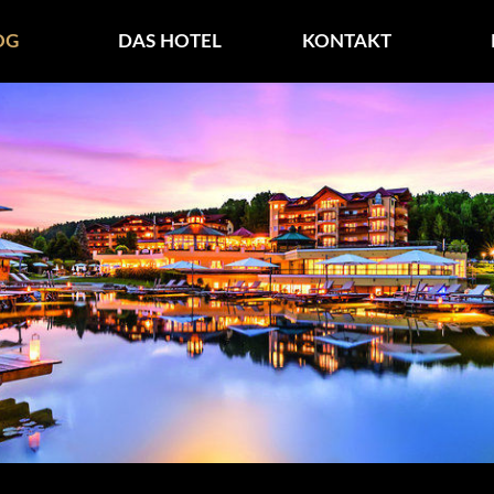
***S – BLOG
OG
DAS HOTEL
KONTAKT
ern Wald