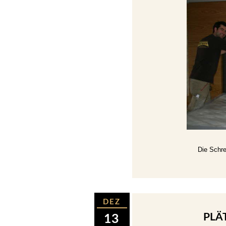
Die Schre
DEZ
PLÄ
13