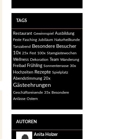
TAGS
Restaurant
Ausbildung
Gewinnspiel
Feste
Fasching
Jubiläum
Naturheilkunde
Besondere Besucher
Tanzabend
10x
25x
Fest
100x
Stamgästewochen
Wellness
Dekoration
Team
Wanderung
Freibad
Frühling
Sonnenterrasse
30x
Rezepte
Hochzeiten
Spielplatz
Abendstimmung
20x
Gästeehrungen
Geschäftsreisende
35x
Besondere
Anlässe
Ostern
AUTOREN
Anita Holzer