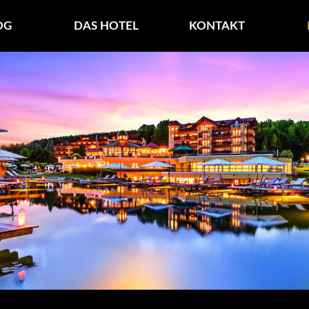
***S – BLOG
OG
DAS HOTEL
KONTAKT
ern Wald