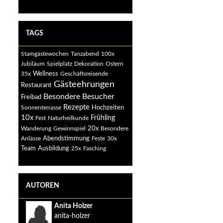
TAGS
Stamgästewochen
Tanzabend
100x
Jubiläum
Spielplatz
Dekoration
Ostern
35x
Wellness
Geschäftsreisende
Gästeehrungen
Restaurant
Besondere Besucher
Freibad
Rezepte
Sonnenterrasse
Hochzeiten
10x
Frühling
Fest
Naturheilkunde
20x
Wanderung
Gewinnspiel
Besondere
Abendstimmung
Anlässe
Feste
30x
Ausbildung
Team
25x
Fasching
AUTOREN
Anita Holzer
anita-holzer