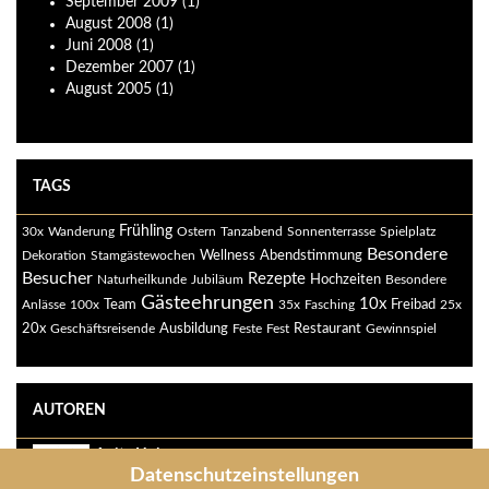
September
2009
(1)
August
2008
(1)
Juni
2008
(1)
Dezember
2007
(1)
August
2005
(1)
TAGS
Frühling
30x
Wanderung
Ostern
Tanzabend
Sonnenterrasse
Spielplatz
Besondere
Abendstimmung
Dekoration
Stamgästewochen
Wellness
Besucher
Rezepte
Naturheilkunde
Jubiläum
Hochzeiten
Besondere
Gästeehrungen
10x
Freibad
Anlässe
100x
Team
35x
Fasching
25x
20x
Ausbildung
Restaurant
Geschäftsreisende
Feste
Fest
Gewinnspiel
AUTOREN
Anita Holzer
Datenschutzeinstellungen
anita-holzer