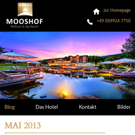
zur Homepage
+49 (0)9924 7750
Blog
Das Hotel
Kontakt
Bilder
MAI 2013