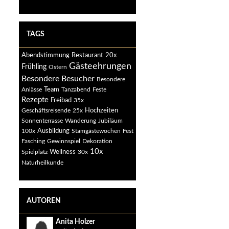
TAGS
Abendstimmung
Restaurant
20x
Gästeehrungen
Frühling
Ostern
Besondere Besucher
Besondere
Anlässe
Team
Tanzabend
Feste
Rezepte
Freibad
35x
Geschäftsreisende
25x
Hochzeiten
Sonnenterrasse
Wanderung
Jubiläum
Ausbildung
100x
Stamgästewochen
Fest
Fasching
Gewinnspiel
Dekoration
10x
Spielplatz
Wellness
30x
Naturheilkunde
AUTOREN
Anita Holzer