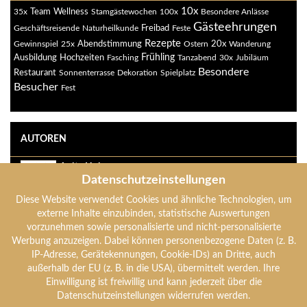
10x
35x
Team
Wellness
Stamgästewochen
100x
Besondere Anlässe
Gästeehrungen
Freibad
Geschäftsreisende
Naturheilkunde
Feste
Rezepte
Abendstimmung
20x
Gewinnspiel
25x
Ostern
Wanderung
Ausbildung
Frühling
Hochzeiten
Fasching
Tanzabend
30x
Jubiläum
Besondere
Restaurant
Sonnenterrasse
Dekoration
Spielplatz
Besucher
Fest
AUTOREN
Anita Holzer
Datenschutzeinstellungen
anita-holzer
Diese Website verwendet Cookies und ähnliche Technologien, um
Anton Holzer
externe Inhalte einzubinden, statistische Auswertungen
anton-holzer
vorzunehmen sowie personalisierte und nicht-personalisierte
Werbung anzuzeigen. Dabei können personenbezogene Daten (z. B.
IP-Adresse, Gerätekennungen, Cookie-IDs) an Dritte, auch
Verena Holzer
außerhalb der EU (z. B. in die USA), übermittelt werden. Ihre
verena-holzer
Einwilligung ist freiwillig und kann jederzeit über die
Datenschutzeinstellungen widerrufen werden.