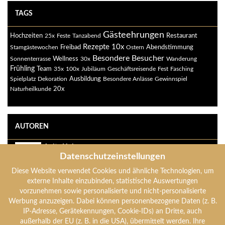
TAGS
Gästeehrungen
Restaurant
Hochzeiten
25x
Feste
Tanzabend
Rezepte
10x
Freibad
Abendstimmung
Stamgästewochen
Ostern
Besondere Besucher
Sonnenterrasse
Wellness
30x
Wanderung
Frühling
Team
35x
100x
Jubiläum
Geschäftsreisende
Fest
Fasching
Ausbildung
Spielplatz
Dekoration
Besondere Anlässe
Gewinnspiel
20x
Naturheilkunde
AUTOREN
Anita Holzer
Datenschutzeinstellungen
anita-holzer
Diese Website verwendet Cookies und ähnliche Technologien, um
Anton Holzer
externe Inhalte einzubinden, statistische Auswertungen
anton-holzer
vorzunehmen sowie personalisierte und nicht-personalisierte
Werbung anzuzeigen. Dabei können personenbezogene Daten (z. B.
IP-Adresse, Gerätekennungen, Cookie-IDs) an Dritte, auch
Verena Holzer
außerhalb der EU (z. B. in die USA), übermittelt werden. Ihre
verena-holzer