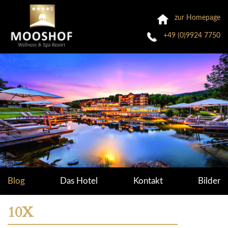
zur Homepage
+49 (0)9924 7750
Blog
Das Hotel
Kontakt
Bilder
10X