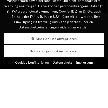
vorzunehmen sowie personalisierte und nicht-personalisierte
TIEFGARAGE
Werbung anzuzeigen. Dabei können personenbezogene Daten (z.
B. IP-Adresse, Gerätekennungen, Cookie-IDs) an Dritte, auch
PARKPLÄTZE
außerhalb der EU (z. B. in die USA), übermittelt werden. Ihre
Einwilligung ist freiwillig und kann jederzeit über die
REISERÜCKTRITT
Datenschutzeinstellungen widerrufen werden.
KURBEITRAG
🍪 Alle Cookies akzeptieren
HUNDE
Notwendige Cookies zulassen
Cookies konfigurieren
Datenschutz
Impressum
WAS SIE ERWARTET
PERFEKTER WELLNESURLAUB BEI UNS
Ausgezeichnete
Exklusive Wellness-