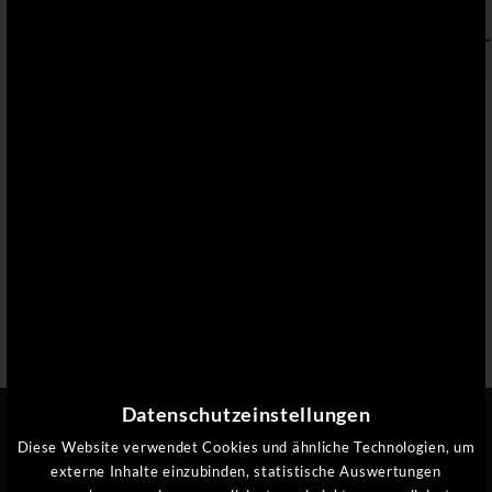
pro
Inkl. 3/4-
€ 296,-
€ 278,-
€ 1.790,-
Person
Genießerpension
WISSENSWERTES FÜR IHREN
AUFENTHALT
EXKLUSIVER KOMFORT, DER FREUDE MACHT
BESTPREISGARANTIE
INKLUSIVE 3/4 GENIESSERPENSION
AN- UND ABREISE
Datenschutzeinstellungen
Diese Website verwendet Cookies und ähnliche Technologien, um
WELLNESSVERLÄNGERUNG AM ABREISETAG
externe Inhalte einzubinden, statistische Auswertungen