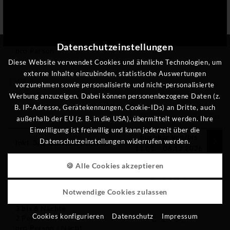
€ 188,-
2
Personen
pro Person / Nacht
7-Tage-Pauschale
2
Personen
Datenschutzeinstellungen
pro Person
Diese Website verwendet Cookies und ähnliche Technologien, um
externe Inhalte einzubinden, statistische Auswertungen
TYP 7
vorzunehmen sowie personalisierte und nicht-personalisierte
ca.
47
m²
Details anzeigen
Werbung anzuzeigen. Dabei können personenbezogene Daten (z.
B. IP-Adresse, Gerätekennungen, Cookie-IDs) an Dritte, auch
ANFRAGEN
SCHENKEN
außerhalb der EU (z. B. in die USA), übermittelt werden. Ihre
Einwilligung ist freiwillig und kann jederzeit über die
buchbar von/bis
Datenschutzeinstellungen widerrufen werden.
Inkl. 3/4-Genießerpension
11.01. - 06.12.2026
1 bis 2 Nächte &
🍪 Alle Cookies akzeptieren
Brückentagen
€ 214,-
2
Personen
Notwendige Cookies zulassen
pro Person / Nacht
3 bis 6 Nächte
€ 196,-
Cookies konfigurieren
Datenschutz
Impressum
2
Personen
pro Person / Nacht