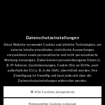
Arrangements
Last-Minute
Gutscheinshop
Bewertungen
Datenschutzeinstellungen
UNSERE KANÄLE
Diese Website verwendet Cookies und ähnliche Technologien, um
externe Inhalte einzubinden, statistische Auswertungen
vorzunehmen sowie personalisierte und nicht-personalisierte
Werbung anzuzeigen. Dabei können personenbezogene Daten (z.
B. IP-Adresse, Gerätekennungen, Cookie-IDs) an Dritte, auch
außerhalb der EU (z. B. in die USA), übermittelt werden. Ihre
Einwilligung ist freiwillig und kann jederzeit über die
Datenschutzeinstellungen widerrufen werden.
HOTEL MOOSHOF
🍪 Alle Cookies akzeptieren
Familie Holzer
Mooshof 7 · D-94249 Bodenmais
Notwendige Cookies zulassen