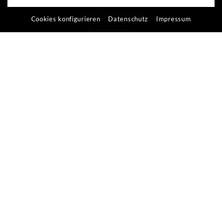
Inklusivleistungen
Cookies konfigurieren
Datenschutz
Impressum
Arrangements
Last-Minute
Gutscheinshop
Bewertungen
UNSERE KANÄLE
HOTEL MOOSHOF
Familie Holzer