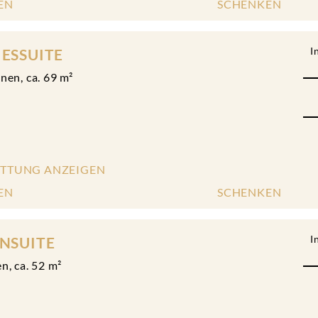
EN
SCHENKEN
I
ESSUITE
onen
,
ca.
69
m²
ATTUNG ANZEIGEN
EN
SCHENKEN
I
NSUITE
en
,
ca.
52
m²