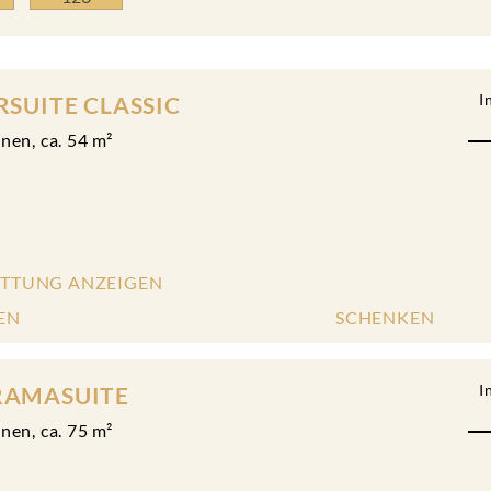
I
RSUITE CLASSIC
onen
,
ca.
54
m²
ATTUNG ANZEIGEN
EN
SCHENKEN
I
RAMASUITE
onen
,
ca.
75
m²