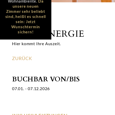
Wohnambiente.
Da
unsere neuen
Zimmer sehr beliebt
sind, heißt es schnell
sein: Jetzt
Wunschtermin
NEUE ENERGIE
sichern!
Hier kommt Ihre Auszeit.
ZURÜCK
BUCHBAR VON/BIS
07.01. - 07.12.2026