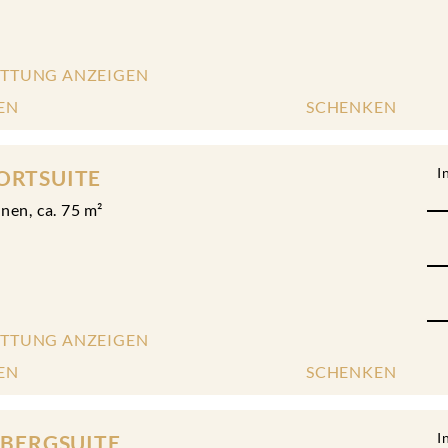
ATTUNG ANZEIGEN
EN
SCHENKEN
I
RTSUITE
onen
,
ca.
75
m²
ATTUNG ANZEIGEN
EN
SCHENKEN
I
RBERGSUITE