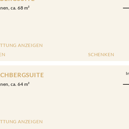
onen
,
ca.
68
m²
ATTUNG ANZEIGEN
EN
SCHENKEN
I
CHBERGSUITE
onen
,
ca.
64
m²
ATTUNG ANZEIGEN