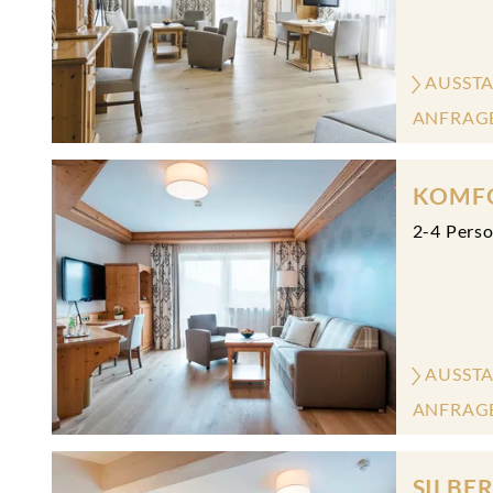
AUSST
ANFRAG
KOMFO
2
-
4
Pers
AUSST
ANFRAG
SILBE