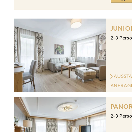
JUNIO
2
-
3
Pers
AUSST
ANFRAG
PANO
2
-
3
Pers