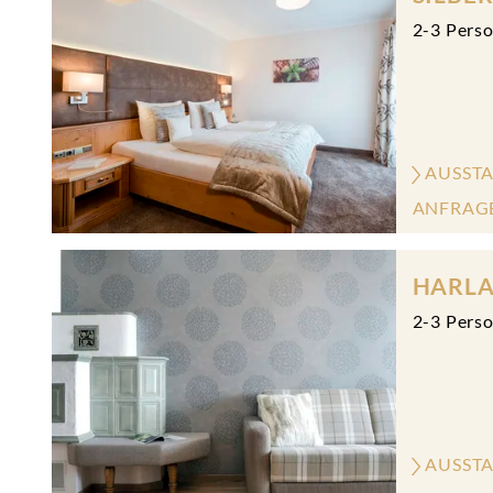
2
-
3
Pers
AUSST
ANFRAG
HARLA
2
-
3
Pers
AUSST