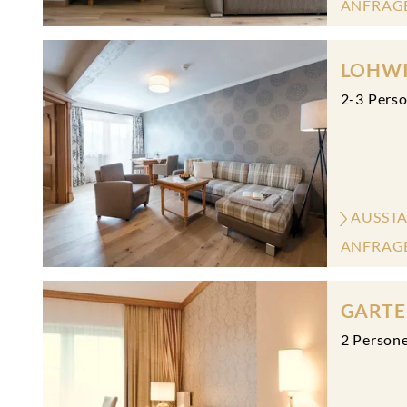
ANFRAG
LOHWI
2
-
3
Pers
AUSST
ANFRAG
GARTE
2
Person