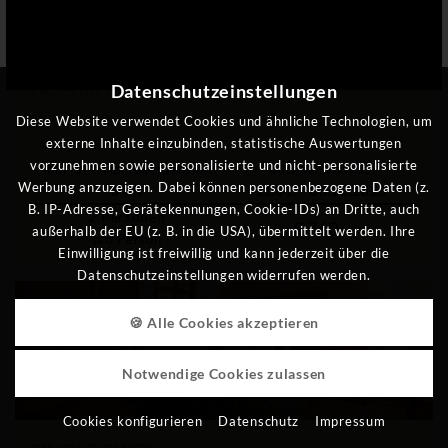
2
Personen
,
ca.
60
m²
Datenschutzeinstellungen
AUSSTATTUNG ANZEIGEN
ANFRAGEN
SCHENKEN
Diese Website verwendet Cookies und ähnliche Technologien, um
externe Inhalte einzubinden, statistische Auswertungen
vorzunehmen sowie personalisierte und nicht-personalisierte
Inkl. 3/4-Genießerpension
buchbar von/bis
Werbung anzuzeigen. Dabei können personenbezogene Daten (z.
3 ÜN
11.01. - 06.12.2026
B. IP-Adresse, Gerätekennungen, Cookie-IDs) an Dritte, auch
2
Personen
€ 760,-
außerhalb der EU (z. B. in die USA), übermittelt werden. Ihre
pro Person
Einwilligung ist freiwillig und kann jederzeit über die
Datenschutzeinstellungen widerrufen werden.
🍪 Alle Cookies akzeptieren
Notwendige Cookies zulassen
Cookies konfigurieren
Datenschutz
Impressum