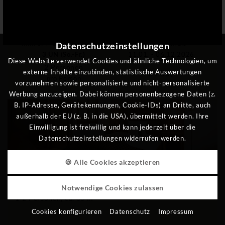
AUSSTATTUNG ANZEIGEN
ANFRAGEN
SCHENKEN
Inkl. 3/4-Genießerpension
buchbar von/bis
Datenschutzeinstellungen
3 ÜN (So.-Fr.)
11.01. - 06.12.2026
Diese Website verwendet Cookies und ähnliche Technologien, um
2
Personen
€ 700,-
externe Inhalte einzubinden, statistische Auswertungen
pro Person
vorzunehmen sowie personalisierte und nicht-personalisierte
Werbung anzuzeigen. Dabei können personenbezogene Daten (z.
B. IP-Adresse, Gerätekennungen, Cookie-IDs) an Dritte, auch
außerhalb der EU (z. B. in die USA), übermittelt werden. Ihre
Einwilligung ist freiwillig und kann jederzeit über die
Datenschutzeinstellungen widerrufen werden.
🍪 Alle Cookies akzeptieren
SINGLE-SUITE
Notwendige Cookies zulassen
1
-
2
Personen
,
ca.
33
m²
Cookies konfigurieren
Datenschutz
Impressum