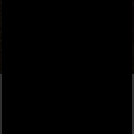
LOHWIESSUITE
69 QM FÜR BIS ZU 3 PEROSNEN
Die Kombination aus klassischem Landhausstil mit
modernen Akzenten zeichnen die modernen Suiten aus. Die
Lohwiessuite überzeugt durch ihre großzügigen