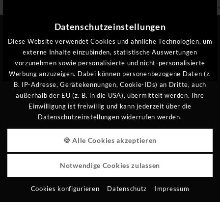
€ 172,-
€ 154,-
€ 945,
/ pro
Person
Datenschutzeinstellungen
Diese Website verwendet Cookies und ähnliche Technologien, um
externe Inhalte einzubinden, statistische Auswertungen
vorzunehmen sowie personalisierte und nicht-personalisierte
WISSENSWERTES FÜR IHREN
Werbung anzuzeigen. Dabei können personenbezogene Daten (z.
B. IP-Adresse, Gerätekennungen, Cookie-IDs) an Dritte, auch
AUFENTHALT
außerhalb der EU (z. B. in die USA), übermittelt werden. Ihre
EXKLUSIVER KOMFORT, DER FREUDE MACHT
Einwilligung ist freiwillig und kann jederzeit über die
Datenschutzeinstellungen widerrufen werden.
BESTPREISGARANTIE
🍪 Alle Cookies akzeptieren
INKLUSIVE 3/4 GENIESSERPENSION
Notwendige Cookies zulassen
AN- UND ABREISE
Cookies konfigurieren
Datenschutz
Impressum
WELLNESSVERLÄNGERUNG AM ABREISETAG