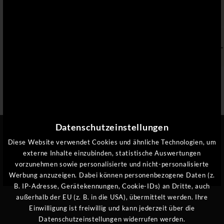
Nächte &
Nächte
Pauschale
Brückentagen
pro
Inkl. 3/4-
€ 224,-
€ 206,-
€ 1.295,-
Person
Genießerpension
WISSENSWERTES FÜR IHREN
AUFENTHALT
Datenschutzeinstellungen
EXKLUSIVER KOMFORT, DER FREUDE MACHT
Diese Website verwendet Cookies und ähnliche Technologien, um
externe Inhalte einzubinden, statistische Auswertungen
vorzunehmen sowie personalisierte und nicht-personalisierte
BESTPREISGARANTIE
Werbung anzuzeigen. Dabei können personenbezogene Daten (z.
B. IP-Adresse, Gerätekennungen, Cookie-IDs) an Dritte, auch
INKLUSIVE 3/4 GENIESSERPENSION
außerhalb der EU (z. B. in die USA), übermittelt werden. Ihre
Einwilligung ist freiwillig und kann jederzeit über die
AN- UND ABREISE
Datenschutzeinstellungen widerrufen werden.