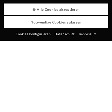
WELLNESSVERLÄNGERUNG AM ABREISETAG
🍪 Alle Cookies akzeptieren
TIEFGARAGE
Notwendige Cookies zulassen
PARKPLÄTZE
Cookies konfigurieren
Datenschutz
Impressum
REISERÜCKTRITT
KURBEITRAG
HUNDE
WAS SIE ERWARTET
PERFEKTER WELLNESURLAUB BEI UNS