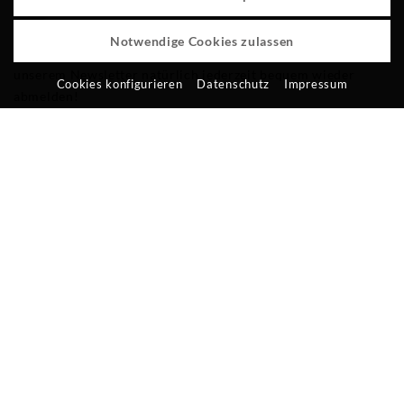
Ich bin an regelmäßigen Mitteilungen über günstige
Notwendige Cookies zulassen
Angebote und Neuigkeiten interessiert. Sie können sich von
unserem Newsletter natürlich jederzeit bequem wieder
Cookies konfigurieren
Datenschutz
Impressum
abmelden!
Datenschutzerklärung
Ich habe die
Datenschutzerklärung
zur Kenntnis genommen.
Mit dem Absenden des Formulars stimme ich zu, dass meine
Angaben und Daten zur Beantwortung meiner Anfrage
elektronisch erhoben und gespeichert werden. Sie können
Ihre Einwilligung jederzeit für die Zukunft per E-Mail an
info@hotel-mooshof.de
widerrufen.