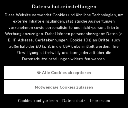
Tel +49 (0)9924 7750
Datenschutzeinstellungen
Fax +49 (0)9924 7238
Diese Website verwendet Cookies und ähnliche Technologien, um
externe Inhalte einzubinden, statistische Auswertungen
vorzunehmen sowie personalisierte und nicht-personalisierte
Werbung anzuzeigen. Dabei können personenbezogene Daten (z.
SERVICE & KONTAKT
B. IP-Adresse, Gerätekennungen, Cookie-IDs) an Dritte, auch
außerhalb der EU (z. B. in die USA), übermittelt werden. Ihre
Anfragen
Einwilligung ist freiwillig und kann jederzeit über die
Datenschutzeinstellungen widerrufen werden.
Anreise
Prospekt bestellen
🍪 Alle Cookies akzeptieren
Newsletter
Notwendige Cookies zulassen
Gästebuch
Cookies konfigurieren
Datenschutz
Impressum
Blog