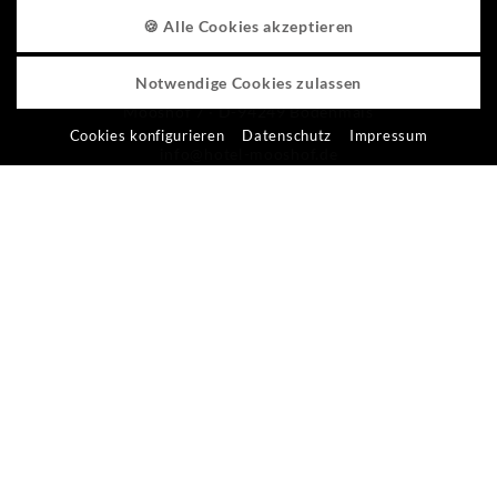
🍪 Alle Cookies akzeptieren
HOTEL MOOSHOF
Notwendige Cookies zulassen
Familie Holzer
Mooshof 7 · D-94249 Bodenmais
Cookies konfigurieren
Datenschutz
Impressum
info@hotel-mooshof.de
Tel +49 (0)9924 7750
Fax +49 (0)9924 7238
SERVICE & KONTAKT
Anfragen
Anreise
Prospekt bestellen
Newsletter